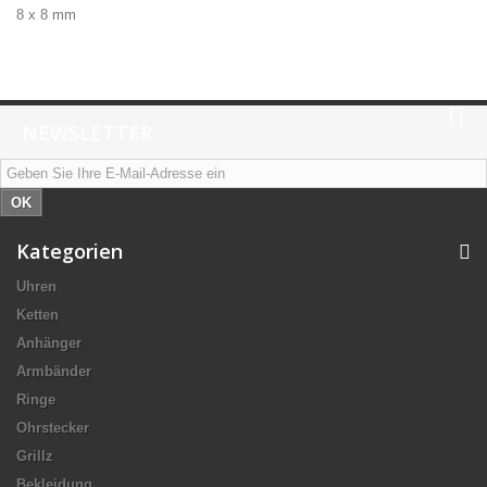
8 x 8 mm
NEWSLETTER
OK
Kategorien
Uhren
Ketten
Anhänger
Armbänder
Ringe
Ohrstecker
Grillz
Bekleidung