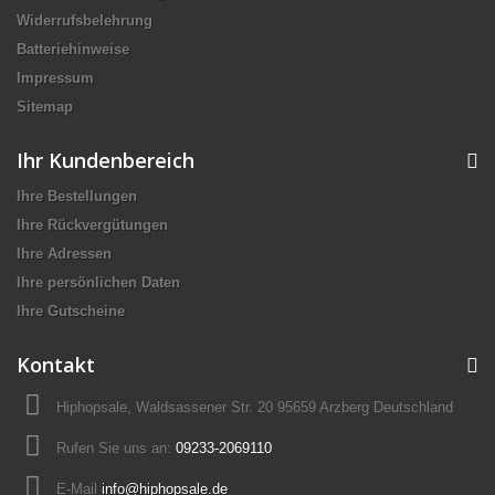
Widerrufsbelehrung
Batteriehinweise
Impressum
Sitemap
Ihr Kundenbereich
Ihre Bestellungen
Ihre Rückvergütungen
Ihre Adressen
Ihre persönlichen Daten
Ihre Gutscheine
Kontakt
Hiphopsale, Waldsassener Str. 20 95659 Arzberg Deutschland
Rufen Sie uns an:
09233-2069110
E-Mail
info@hiphopsale.de