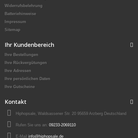
Widerrufsbelehrung
Batteriehinweise
Impressum
Sitemap
Ihr Kundenbereich
Ihre Bestellungen
Ihre Rückvergütungen
Ihre Adressen
Ihre persönlichen Daten
Ihre Gutscheine
Kontakt
Hiphopsale, Waldsassener Str. 20 95659 Arzberg Deutschland
Rufen Sie uns an:
09233-2069110
E-Mail
info@hiphopsale.de